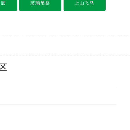
悬廊
玻璃吊桥
上山飞马
区