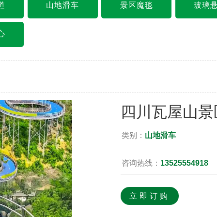
道
山地滑车
景区魔毯
玻璃
心
四川瓦屋山景
类别：
山地滑车
咨询热线：
13525554918
立即订购