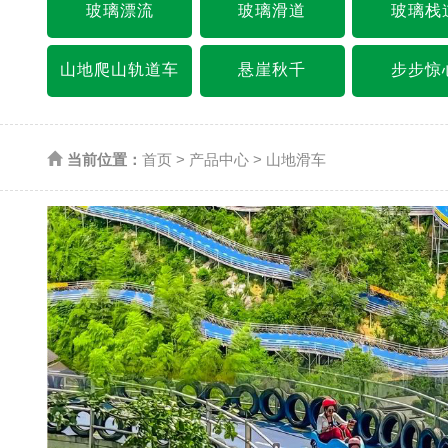
玻璃漂流
玻璃滑道
玻璃栈
山地爬山轨道车
悬崖秋千
步步惊
当前位置：
首页
>
产品中心
>
山地滑车