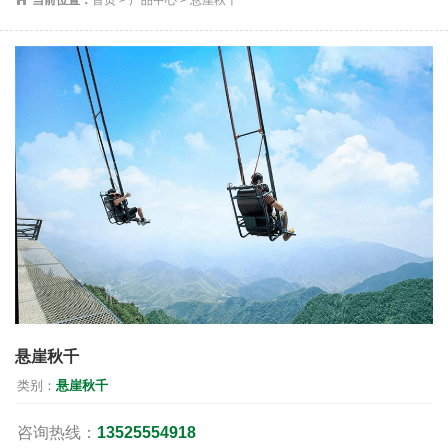
悬崖秋千
类别：
悬崖秋千
咨询热线：
13525554918