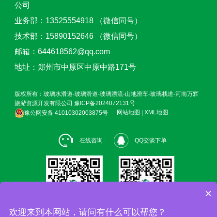
公司
业务部：13525554918 （微信同号）
技术部：15890152646 （微信同号）
邮箱：644618562@qq.com
地址：郑州市中原区中原中路171号
版权所有：玻璃水滑道-玻璃滑道-玻璃漂流-山地滑车-玻璃栈道-河南万辉
旅游资源开发有限公司
豫ICP备2024072131号
豫公网安备 41010302003875号
网站地图
|
XML地图
在线咨询
QQ交谈下单
×
欢迎来到本网站，请问有什么可以帮您？