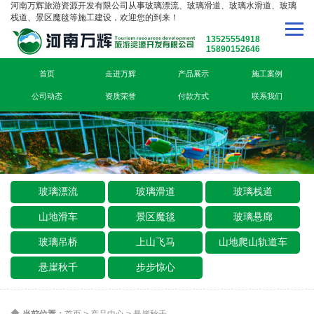
河南万辉旅游资源开发有限公司从事玻璃漂流、玻璃滑道、玻璃水滑道、玻璃
栈道、景区魔毯等施工建设，欢迎您的到来！
13525554918
15890152646
首页
走进万辉
产品展示
施工案例
公司动态
资质荣誉
付款方式
联系我们
玻璃漂流
玻璃滑道
玻璃栈道
山地滑车
景区魔毯
玻璃悬廊
玻璃吊桥
上山飞马
山地爬山轨道车
悬崖秋千
步步惊心
当前位置：
首页
>
产品中心
>
悬崖秋千