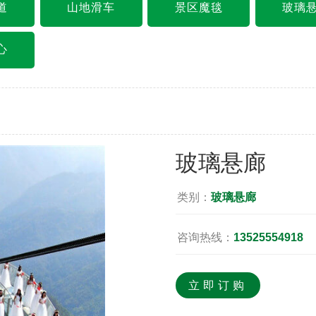
道
山地滑车
景区魔毯
玻璃
心
玻璃悬廊
类别：
玻璃悬廊
咨询热线：
13525554918
立即订购