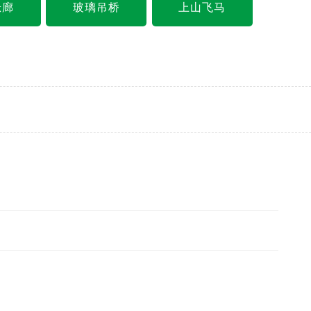
悬廊
玻璃吊桥
上山飞马