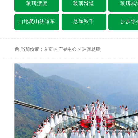
玻璃漂流
玻璃滑道
玻璃栈
山地爬山轨道车
悬崖秋千
步步惊
当前位置：
首页
>
产品中心
>
玻璃悬廊