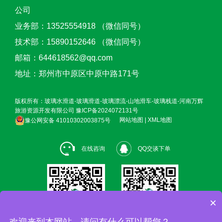
公司
业务部：13525554918 （微信同号）
技术部：15890152646 （微信同号）
邮箱：644618562@qq.com
地址：郑州市中原区中原中路171号
版权所有：玻璃水滑道-玻璃滑道-玻璃漂流-山地滑车-玻璃栈道-河南万辉
旅游资源开发有限公司
豫ICP备2024072131号
豫公网安备 41010302003875号
网站地图
|
XML地图
在线咨询
QQ交谈下单
×
欢迎来到本网站，请问有什么可以帮您？