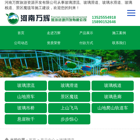
河南万辉旅游资源开发有限公司从事玻璃漂流、玻璃滑道、玻璃水滑道、玻璃
栈道、景区魔毯等施工建设，欢迎您的到来！
13525554918
15890152646
首页
走进万辉
产品展示
施工案例
公司动态
资质荣誉
付款方式
联系我们
玻璃漂流
玻璃滑道
玻璃栈道
山地滑车
景区魔毯
玻璃悬廊
玻璃吊桥
上山飞马
山地爬山轨道车
悬崖秋千
步步惊心
当前位置：
首页
>
产品中心
>
玻璃漂流