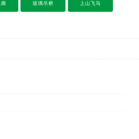
悬廊
玻璃吊桥
上山飞马