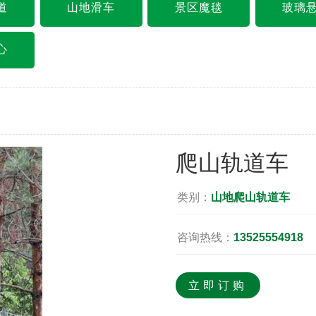
道
山地滑车
景区魔毯
玻璃
心
爬山轨道车
类别：
山地爬山轨道车
咨询热线：
13525554918
立即订购