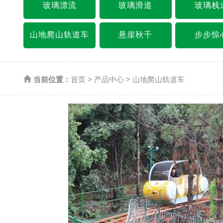
玻璃漂流
玻璃滑道
玻璃栈
山地爬山轨道车
悬崖秋千
步步惊
当前位置：
首页
>
产品中心
>
山地爬山轨道车