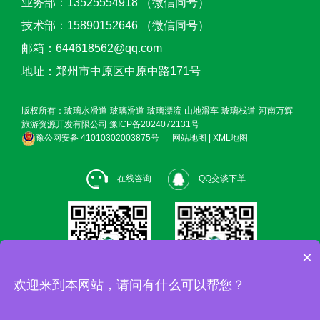
业务部：13525554918 （微信同号）
技术部：15890152646 （微信同号）
邮箱：644618562@qq.com
地址：郑州市中原区中原中路171号
版权所有：玻璃水滑道-玻璃滑道-玻璃漂流-山地滑车-玻璃栈道-河南万辉
旅游资源开发有限公司
豫ICP备2024072131号
豫公网安备 41010302003875号
网站地图
|
XML地图
在线咨询
QQ交谈下单
×
欢迎来到本网站，请问有什么可以帮您？