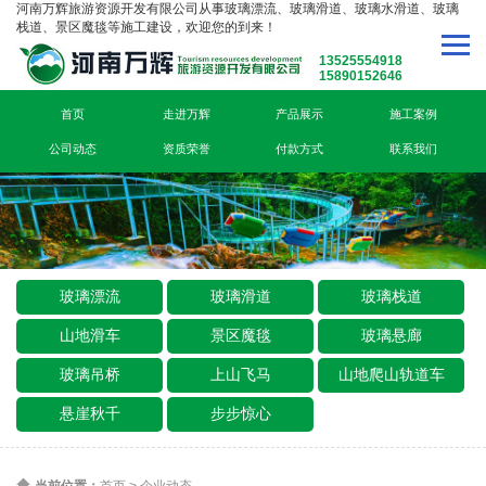
河南万辉旅游资源开发有限公司从事玻璃漂流、玻璃滑道、玻璃水滑道、玻璃
栈道、景区魔毯等施工建设，欢迎您的到来！
13525554918
15890152646
首页
走进万辉
产品展示
施工案例
公司动态
资质荣誉
付款方式
联系我们
玻璃漂流
玻璃滑道
玻璃栈道
山地滑车
景区魔毯
玻璃悬廊
玻璃吊桥
上山飞马
山地爬山轨道车
悬崖秋千
步步惊心
当前位置：
首页
>
企业动态