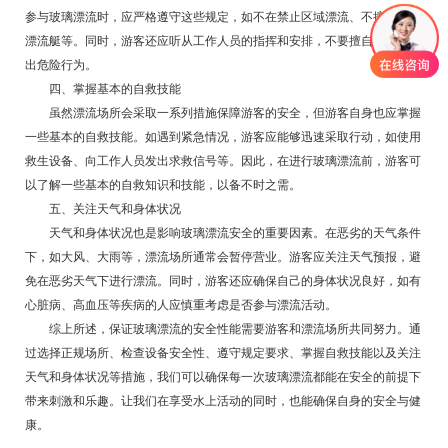
参与玻璃漂流时，应严格遵守这些规定，如不在禁止区域漂流、不擅自离开
漂流艇等。同时，游客还应听从工作人员的指挥和安排，不要擅自行动或做
出危险行为。
四、掌握基本的自救技能
虽然漂流场所会采取一系列措施保障游客的安全，但游客自身也应掌握
一些基本的自救技能。如遇到紧急情况，游客应能够迅速采取行动，如使用
救生设备、向工作人员发出求救信号等。因此，在进行玻璃漂流前，游客可
以了解一些基本的自救知识和技能，以备不时之需。
五、关注天气和身体状况
天气和身体状况也是影响玻璃漂流安全的重要因素。在恶劣的天气条件
下，如大风、大雨等，漂流场所通常会暂停营业。游客应关注天气预报，避
免在恶劣天气下进行漂流。同时，游客还应确保自己的身体状况良好，如有
心脏病、高血压等疾病的人应慎重考虑是否参与漂流活动。
综上所述，保证玻璃漂流的安全性能需要游客和漂流场所共同努力。通
过选择正规场所、检查设备安全性、遵守规定要求、掌握自救技能以及关注
天气和身体状况等措施，我们可以确保每一次玻璃漂流都能在安全的前提下
带来刺激和乐趣。让我们在享受水上活动的同时，也能确保自身的安全与健
康。