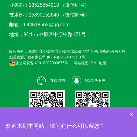
业务部：13525554918 （微信同号）
技术部：15890152646 （微信同号）
邮箱：644618562@qq.com
地址：郑州市中原区中原中路171号
版权所有：玻璃水滑道-玻璃滑道-玻璃漂流-山地滑车-玻璃栈道-河南万辉
旅游资源开发有限公司
豫ICP备2024072131号
豫公网安备 41010302003875号
网站地图
|
XML地图
在线咨询
QQ交谈下单
×
欢迎来到本网站，请问有什么可以帮您？