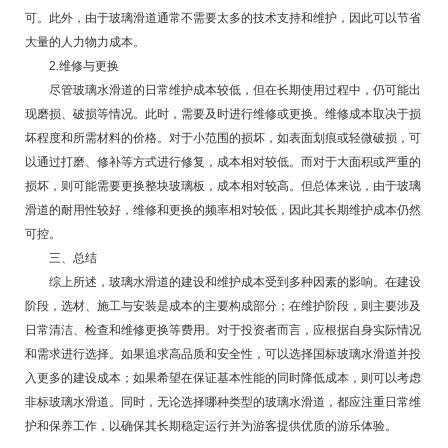
可。此外，由于玻璃滑道通常不需要太多的技术支持和维护，因此可以节省
大量的人力物力成本。
2.维修与更换
尽管玻璃水滑道的日常维护成本较低，但在长期使用过程中，仍可能出
现磨损、破损等情况。此时，需要及时进行维修或更换。维修成本取决于损
坏程度和所需材料的价格。对于小范围的损坏，如表面划痕或轻微破损，可
以通过打磨、修补等方式进行修复，成本相对较低。而对于大面积或严重的
损坏，则可能需要更换整块玻璃板，成本相对较高。但总体来说，由于玻璃
滑道的耐用性较好，维修和更换的频率相对较低，因此其长期维护成本仍然
可控。
三、总结
综上所述，玻璃水滑道的建设和维护成本受到多种因素的影响。在建设
阶段，选材、施工与安装是成本的主要构成部分；在维护阶段，则主要涉及
日常清洁、检查和维修更换等费用。对于投资者而言，应根据自身实际情况
和需求进行选择。如果追求高品质和安全性，可以选择国标玻璃水滑道并投
入更多的建设成本；如果希望在保证基本性能的同时降低成本，则可以考虑
非标玻璃水滑道。同时，无论选择哪种类型的玻璃水滑道，都应注重日常维
护和保养工作，以确保其长期稳定运行并为游客提供优质的游乐体验。