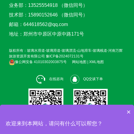
业务部：13525554918 （微信同号）
技术部：15890152646 （微信同号）
邮箱：644618562@qq.com
地址：郑州市中原区中原中路171号
版权所有：玻璃水滑道-玻璃滑道-玻璃漂流-山地滑车-玻璃栈道-河南万辉
旅游资源开发有限公司
豫ICP备2024072131号
豫公网安备 41010302003875号
网站地图
|
XML地图
在线咨询
QQ交谈下单
×
欢迎来到本网站，请问有什么可以帮您？