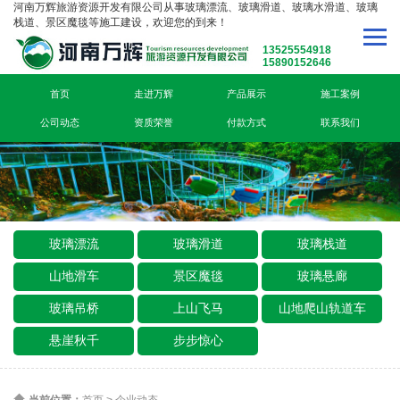
河南万辉旅游资源开发有限公司从事玻璃漂流、玻璃滑道、玻璃水滑道、玻璃
栈道、景区魔毯等施工建设，欢迎您的到来！
13525554918
15890152646
首页
走进万辉
产品展示
施工案例
公司动态
资质荣誉
付款方式
联系我们
玻璃漂流
玻璃滑道
玻璃栈道
山地滑车
景区魔毯
玻璃悬廊
玻璃吊桥
上山飞马
山地爬山轨道车
悬崖秋千
步步惊心
当前位置：
首页
>
企业动态