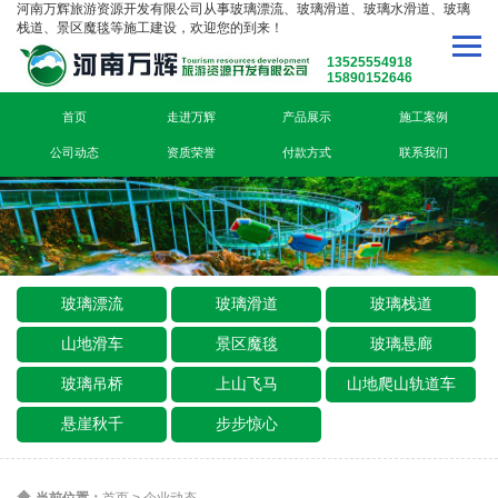
河南万辉旅游资源开发有限公司从事玻璃漂流、玻璃滑道、玻璃水滑道、玻璃
栈道、景区魔毯等施工建设，欢迎您的到来！
13525554918
15890152646
首页
走进万辉
产品展示
施工案例
公司动态
资质荣誉
付款方式
联系我们
玻璃漂流
玻璃滑道
玻璃栈道
山地滑车
景区魔毯
玻璃悬廊
玻璃吊桥
上山飞马
山地爬山轨道车
悬崖秋千
步步惊心
当前位置：
首页
>
企业动态