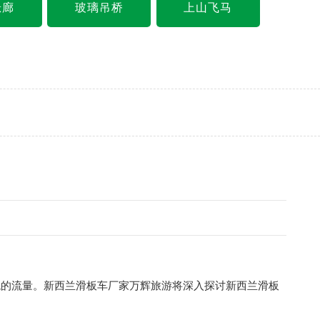
悬廊
玻璃吊桥
上山飞马
观的流量。
新西兰滑板车厂家
万辉旅游
将深入探讨新西兰滑板