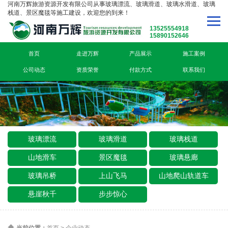
河南万辉旅游资源开发有限公司从事玻璃漂流、玻璃滑道、玻璃水滑道、玻璃
栈道、景区魔毯等施工建设，欢迎您的到来！
13525554918
15890152646
首页
走进万辉
产品展示
施工案例
公司动态
资质荣誉
付款方式
联系我们
玻璃漂流
玻璃滑道
玻璃栈道
山地滑车
景区魔毯
玻璃悬廊
玻璃吊桥
上山飞马
山地爬山轨道车
悬崖秋千
步步惊心
当前位置：
首页
>
企业动态