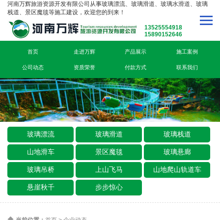
河南万辉旅游资源开发有限公司从事玻璃漂流、玻璃滑道、玻璃水滑道、玻璃
栈道、景区魔毯等施工建设，欢迎您的到来！
13525554918
15890152646
首页
走进万辉
产品展示
施工案例
公司动态
资质荣誉
付款方式
联系我们
玻璃漂流
玻璃滑道
玻璃栈道
山地滑车
景区魔毯
玻璃悬廊
玻璃吊桥
上山飞马
山地爬山轨道车
悬崖秋千
步步惊心
当前位置：
首页
>
企业动态