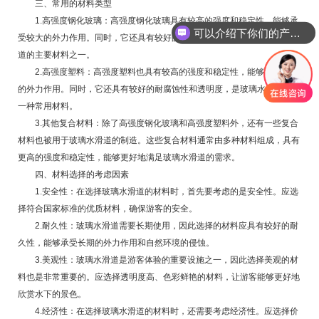
三、常用的材料类型
1.高强度钢化玻璃：高强度钢化玻璃具有较高的强度和稳定性，能够承
可以介绍下你们的产品么
受较大的外力作用。同时，它还具有较好的耐腐蚀性和透明度，是玻璃水滑
道的主要材料之一。
2.高强度塑料：高强度塑料也具有较高的强度和稳定性，能够承受较大
的外力作用。同时，它还具有较好的耐腐蚀性和透明度，是玻璃水滑道的另
一种常用材料。
3.其他复合材料：除了高强度钢化玻璃和高强度塑料外，还有一些复合
材料也被用于玻璃水滑道的制造。这些复合材料通常由多种材料组成，具有
更高的强度和稳定性，能够更好地满足玻璃水滑道的需求。
四、材料选择的考虑因素
1.安全性：在选择玻璃水滑道的材料时，首先要考虑的是安全性。应选
择符合国家标准的优质材料，确保游客的安全。
2.耐久性：玻璃水滑道需要长期使用，因此选择的材料应具有较好的耐
久性，能够承受长期的外力作用和自然环境的侵蚀。
3.美观性：玻璃水滑道是游客体验的重要设施之一，因此选择美观的材
料也是非常重要的。应选择透明度高、色彩鲜艳的材料，让游客能够更好地
欣赏水下的景色。
4.经济性：在选择玻璃水滑道的材料时，还需要考虑经济性。应选择价