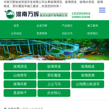
河南万辉旅游资源开发有限公司从事玻璃漂流、玻璃滑道、玻璃水滑道、玻璃
栈道、景区魔毯等施工建设，欢迎您的到来！
13525554918
15890152646
首页
走进万辉
产品展示
施工案例
公司动态
资质荣誉
付款方式
联系我们
玻璃漂流
玻璃滑道
玻璃栈道
山地滑车
景区魔毯
玻璃悬廊
玻璃吊桥
上山飞马
山地爬山轨道车
悬崖秋千
步步惊心
当前位置：
首页
>
企业动态