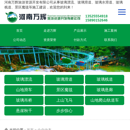
河南万辉旅游资源开发有限公司从事玻璃漂流、玻璃滑道、玻璃水滑道、玻璃
栈道、景区魔毯等施工建设，欢迎您的到来！
13525554918
15890152646
首页
走进万辉
产品展示
施工案例
公司动态
资质荣誉
付款方式
联系我们
玻璃漂流
玻璃滑道
玻璃栈道
山地滑车
景区魔毯
玻璃悬廊
玻璃吊桥
上山飞马
山地爬山轨道车
悬崖秋千
步步惊心
当前位置：
首页
>
企业动态