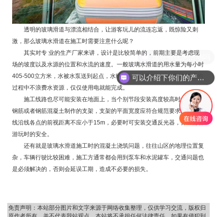
透明的玻璃滑道与漂流相结合，让游客玩儿的流连忘返，既惊险又刺
激，那么玻璃水滑道在施工时需要注意什么呢？
其实对专 业的生产厂家来讲，设计是比较简单的，前期主要是考虑现
现在有优惠活动吗
场的坡度以及水源的位置和水流的速度。一般玻璃水滑道的用水量为每小时
405-500立方米，水被水泵送到起点，水继续回收使用，能够做到在漂流的
可以介绍下你们的产品么
过程中不浪费水资源，仅仅使用电就能完成。
施工线路也尽可能安装在地面上，当个别节段安装高度较高时，应采用
钢筋或者钢筋混凝土制作的支架，支架的平面宽度应符合规范要求，施工路
线沿线各点的前视距离不应小于15m，必要时可安装交通反光器，保证游客
游玩时的安全。
还有就是玻璃水滑道施工时的混凝土浇筑问题，往往山区的地理位置复
杂，车辆行驶比较困难，施工方通常都会用到泵车和水泥罐车，交通问题也
是必须解决的，否则会延误工期，造成不必要的损失。
免责声明：本站部分图片和文字来源于网络收集整理，仅供学习交流，版权归
原作者所有，并不代表我站观点。本站将不承担任何法律责任，如果有侵犯到