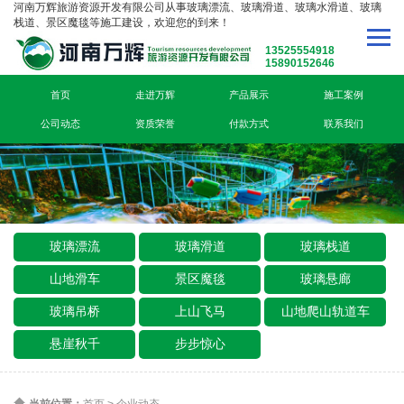
河南万辉旅游资源开发有限公司从事玻璃漂流、玻璃滑道、玻璃水滑道、玻璃
栈道、景区魔毯等施工建设，欢迎您的到来！
13525554918
15890152646
首页
走进万辉
产品展示
施工案例
公司动态
资质荣誉
付款方式
联系我们
玻璃漂流
玻璃滑道
玻璃栈道
山地滑车
景区魔毯
玻璃悬廊
玻璃吊桥
上山飞马
山地爬山轨道车
悬崖秋千
步步惊心
当前位置：
首页
>
企业动态