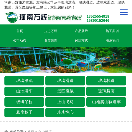
河南万辉旅游资源开发有限公司从事玻璃漂流、玻璃滑道、玻璃水滑道、玻璃
栈道、景区魔毯等施工建设，欢迎您的到来！
13525554918
15890152646
首页
走进万辉
产品展示
施工案例
公司动态
资质荣誉
付款方式
联系我们
玻璃漂流
玻璃滑道
玻璃栈道
山地滑车
景区魔毯
玻璃悬廊
玻璃吊桥
上山飞马
山地爬山轨道车
悬崖秋千
步步惊心
当前位置：
首页
>
企业动态