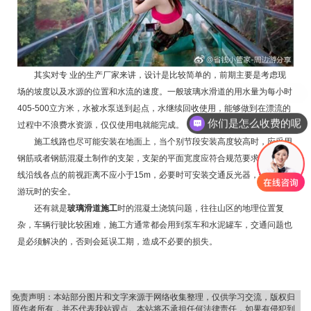
其实对专 业的生产厂家来讲，设计是比较简单的，前期主要是考虑现
场的坡度以及水源的位置和水流的速度。一般玻璃水滑道的用水量为每小时
405-500立方米，水被水泵送到起点，水继续回收使用，能够做到在漂流的
你们是怎么收费的呢
过程中不浪费水资源，仅仅使用电就能完成。
施工线路也尽可能安装在地面上，当个别节段安装高度较高时，应采用
钢筋或者钢筋混凝土制作的支架，支架的平面宽度应符合规范要求，施工路
线沿线各点的前视距离不应小于15m，必要时可安装交通反光器，保证游客
游玩时的安全。
还有就是
玻璃滑道施工
时的混凝土浇筑问题，往往山区的地理位置复
杂，车辆行驶比较困难，施工方通常都会用到泵车和水泥罐车，交通问题也
是必须解决的，否则会延误工期，造成不必要的损失。
免责声明：本站部分图片和文字来源于网络收集整理，仅供学习交流，版权归
原作者所有，并不代表我站观点。本站将不承担任何法律责任，如果有侵犯到