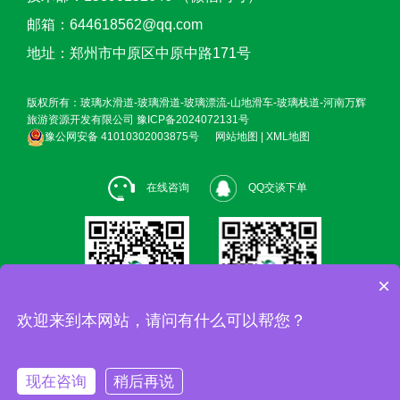
邮箱：644618562@qq.com
地址：郑州市中原区中原中路171号
版权所有：玻璃水滑道-玻璃滑道-玻璃漂流-山地滑车-玻璃栈道-河南万辉
旅游资源开发有限公司
豫ICP备2024072131号
豫公网安备 41010302003875号
网站地图
|
XML地图
在线咨询
QQ交谈下单
×
欢迎来到本网站，请问有什么可以帮您？
现在咨询
稍后再说