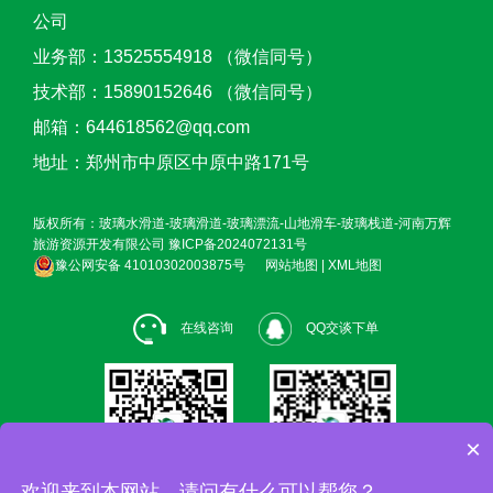
公司
业务部：13525554918 （微信同号）
技术部：15890152646 （微信同号）
邮箱：644618562@qq.com
地址：郑州市中原区中原中路171号
版权所有：玻璃水滑道-玻璃滑道-玻璃漂流-山地滑车-玻璃栈道-河南万辉
旅游资源开发有限公司
豫ICP备2024072131号
豫公网安备 41010302003875号
网站地图
|
XML地图
在线咨询
QQ交谈下单
×
欢迎来到本网站，请问有什么可以帮您？