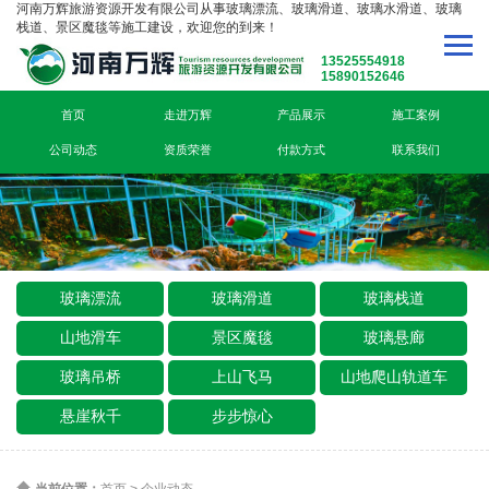
河南万辉旅游资源开发有限公司从事玻璃漂流、玻璃滑道、玻璃水滑道、玻璃
栈道、景区魔毯等施工建设，欢迎您的到来！
13525554918
15890152646
首页
走进万辉
产品展示
施工案例
公司动态
资质荣誉
付款方式
联系我们
玻璃漂流
玻璃滑道
玻璃栈道
山地滑车
景区魔毯
玻璃悬廊
玻璃吊桥
上山飞马
山地爬山轨道车
悬崖秋千
步步惊心
当前位置：
首页
>
企业动态