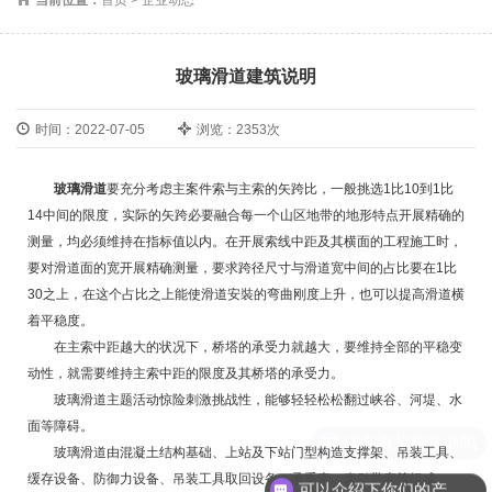
玻璃滑道建筑说明
时间：2022-07-05
浏览：2353次
玻璃滑道
要充分考虑主案件索与主索的矢跨比，一般挑选1比10到1比
14中间的限度，实际的矢跨必要融合每一个山区地带的地形特点开展精确的
测量，均必须维持在指标值以内。在开展索线中距及其横面的工程施工时，
要对滑道面的宽开展精确测量，要求跨径尺寸与滑道宽中间的占比要在1比
30之上，在这个占比之上能使滑道安裝的弯曲刚度上升，也可以提高滑道横
着平稳度。
在主索中距越大的状况下，桥塔的承受力就越大，要维持全部的平稳变
动性，就需要维持主索中距的限度及其桥塔的承受力。
玻璃滑道主题活动惊险刺激挑战性，能够轻轻松松翻过峡谷、河堤、水
面等障碍。
现在有优惠活动吗
玻璃滑道由混凝土结构基础、上站及下站门型构造支撑架、吊装工具、
缓存设备、防御力设备、吊装工具取回设备、承重索、牵引带索等组成。
可以介绍下你们的产品么