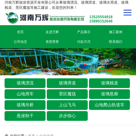
河南万辉旅游资源开发有限公司从事玻璃漂流、玻璃滑道、玻璃水滑道、玻璃
栈道、景区魔毯等施工建设，欢迎您的到来！
13525554918
15890152646
首页
走进万辉
产品展示
施工案例
公司动态
资质荣誉
付款方式
联系我们
玻璃漂流
玻璃滑道
玻璃栈道
山地滑车
景区魔毯
玻璃悬廊
玻璃吊桥
上山飞马
山地爬山轨道车
悬崖秋千
步步惊心
当前位置：
首页
>
企业动态