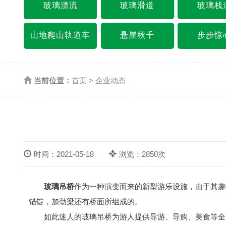
玻璃漂流
玻璃滑道
玻璃栈
山地爬山轨道车
悬崖秋千
步步惊
当前位置：
首页
>
企业动态
时间：2021-05-18
浏览：2850次
玻璃吊桥
作为一种演变而来的新型游乐设施，由于其趣
锚锭，加劲梁还有桥面所组成的。
如此迷人的玻璃吊桥为游人提供导游、导购、美食等全方