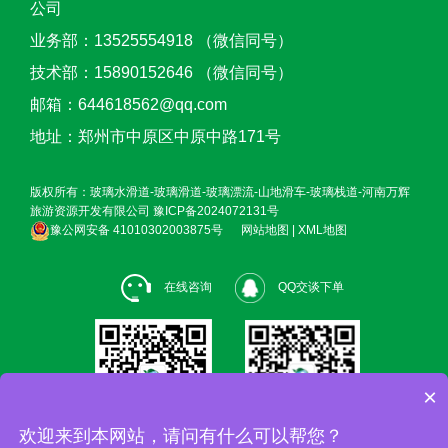
公司
业务部：13525554918 （微信同号）
技术部：15890152646 （微信同号）
邮箱：644618562@qq.com
地址：郑州市中原区中原中路171号
版权所有：玻璃水滑道-玻璃滑道-玻璃漂流-山地滑车-玻璃栈道-河南万辉
旅游资源开发有限公司
豫ICP备2024072131号
豫公网安备 41010302003875号
网站地图
|
XML地图
在线咨询
QQ交谈下单
×
欢迎来到本网站，请问有什么可以帮您？