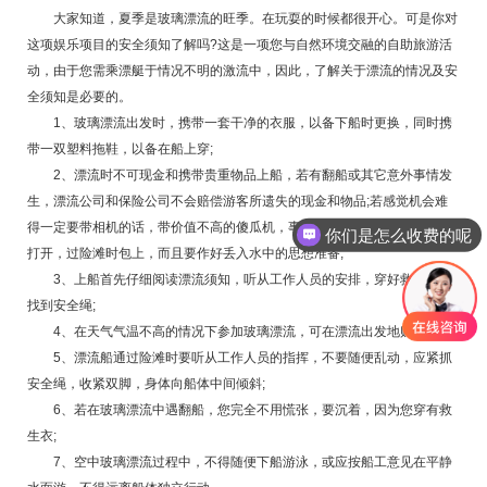
大家知道，夏季是玻璃漂流的旺季。在玩耍的时候都很开心。可是你对
这项娱乐项目的安全须知了解吗?这是一项您与自然环境交融的自助旅游活
动，由于您需乘漂艇于情况不明的激流中，因此，了解关于漂流的情况及安
全须知是必要的。
1、玻璃漂流出发时，携带一套干净的衣服，以备下船时更换，同时携
带一双塑料拖鞋，以备在船上穿;
2、漂流时不可现金和携带贵重物品上船，若有翻船或其它意外事情发
生，漂流公司和保险公司不会赔偿游客所遗失的现金和物品;若感觉机会难
得一定要带相机的话，带价值不高的傻瓜机，事先用塑料袋包好，在平滩时
你们是怎么收费的呢
打开，过险滩时包上，而且要作好丢入水中的思想准备;
3、上船首先仔细阅读漂流须知，听从工作人员的安排，穿好救生衣，
找到安全绳;
4、在天气气温不高的情况下参加玻璃漂流，可在漂流出发地购买雨衣;
5、漂流船通过险滩时要听从工作人员的指挥，不要随便乱动，应紧抓
安全绳，收紧双脚，身体向船体中间倾斜;
6、若在玻璃漂流中遇翻船，您完全不用慌张，要沉着，因为您穿有救
生衣;
7、空中玻璃漂流过程中，不得随便下船游泳，或应按船工意见在平静