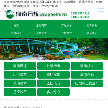
河南万辉旅游资源开发有限公司从事玻璃漂流、玻璃滑道、玻璃水滑道、玻璃
栈道、景区魔毯等施工建设，欢迎您的到来！
13525554918
15890152646
首页
走进万辉
产品展示
施工案例
公司动态
资质荣誉
付款方式
联系我们
玻璃漂流
玻璃滑道
玻璃栈道
山地滑车
景区魔毯
玻璃悬廊
玻璃吊桥
上山飞马
山地爬山轨道车
悬崖秋千
步步惊心
当前位置：
首页
>
企业动态