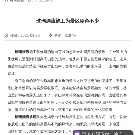
玻璃漂流施工为景区添色不少
时间：2021-03-30
浏览：3197次
玻璃漂流
施工队修建的滑道可以为您带来山间美丽的景致，在滑道上抬
头便可以遥望到对面高高山峦的顶峰。低头向下看去便是幽深的谷底，这条
由玻璃组成的滑道环绕在群山当中，游客可以尽情的来享受一下山间的美丽
景致。
有了滑道的陪伴令原本困难重重的登山之路变得更加的便捷了，不用在
跋山涉水便可以将美景尽收眼底。这条能够将自然景观融为一体的滑道，将
山里的神秘表露无遗出来了，青山绿水环绕在玻璃漂流的四周，当暖暖的冬
日旭光照耀在滑道上面的时候，一定会令您尽情地来感受到山区的神秘与美
丽。滑道所处的特殊地理位置，突出了山民们的丰厚的文化底蕴来。
玻璃漂流承建
队为您揭示出传统与原生态的山里生活方式，向每一位游
客展现出山间的独特美景与不同的风情来。如果您想寻找美景，来感受一下
山区的文化，就来个玻璃漂流之旅吧。相信这里的美景以及淳朴的山风，一
可以介绍下你们的产品么