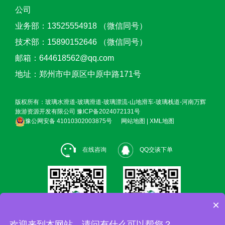
公司
业务部：13525554918 （微信同号）
技术部：15890152646 （微信同号）
邮箱：644618562@qq.com
地址：郑州市中原区中原中路171号
版权所有：玻璃水滑道-玻璃滑道-玻璃漂流-山地滑车-玻璃栈道-河南万辉
旅游资源开发有限公司
豫ICP备2024072131号
豫公网安备 41010302003875号
网站地图
|
XML地图
在线咨询
QQ交谈下单
×
欢迎来到本网站，请问有什么可以帮您？