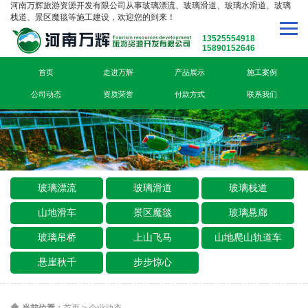
河南万辉旅游资源开发有限公司从事玻璃漂流、玻璃滑道、玻璃水滑道、玻璃
栈道、景区魔毯等施工建设，欢迎您的到来！
13525554918
15890152646
首页
走进万辉
产品展示
施工案例
公司动态
资质荣誉
付款方式
联系我们
玻璃漂流
玻璃滑道
玻璃栈道
山地滑车
景区魔毯
玻璃悬廊
玻璃吊桥
上山飞马
山地爬山轨道车
悬崖秋千
步步惊心
当前位置：
首页
>
企业动态