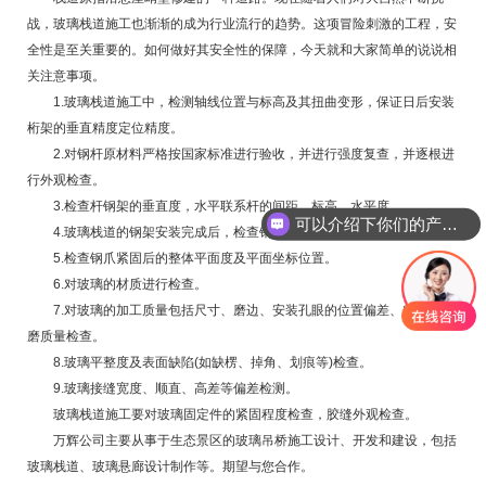
战，玻璃栈道施工也渐渐的成为行业流行的趋势。这项冒险刺激的工程，安
全性是至关重要的。如何做好其安全性的保障，今天就和大家简单的说说相
关注意事项。
1.玻璃栈道施工中，检测轴线位置与标高及其扭曲变形，保证日后安装
桁架的垂直精度定位精度。
2.对钢杆原材料严格按国家标准进行验收，并进行强度复查，并逐根进
行外观检查。
3.检查杆钢架的垂直度，水平联系杆的间距、标高、水平度。
可以介绍下你们的产品么
4.玻璃栈道的钢架安装完成后，检查钢架整体平面度。
你们是怎么收费的呢
5.检查钢爪紧固后的整体平面度及平面坐标位置。
6.对玻璃的材质进行检查。
7.对玻璃的加工质量包括尺寸、磨边、安装孔眼的位置偏差、精度及研
磨质量检查。
8.玻璃平整度及表面缺陷(如缺楞、掉角、划痕等)检查。
9.玻璃接缝宽度、顺直、高差等偏差检测。
玻璃栈道施工要对玻璃固定件的紧固程度检查，胶缝外观检查。
万辉公司主要从事于生态景区的玻璃吊桥施工设计、开发和建设，包括
玻璃栈道、玻璃悬廊设计制作等。期望与您合作。