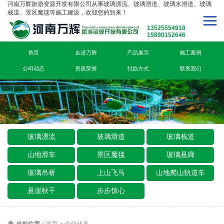
河南万辉旅游资源开发有限公司从事玻璃漂流、玻璃滑道、玻璃水滑道、玻璃
栈道、景区魔毯等施工建设，欢迎您的到来！
13525554918
15890152646
首页
走进万辉
产品展示
施工案例
公司动态
资质荣誉
付款方式
联系我们
玻璃漂流
玻璃滑道
玻璃栈道
山地滑车
景区魔毯
玻璃悬廊
玻璃吊桥
上山飞马
山地爬山轨道车
悬崖秋千
步步惊心
当前位置：
首页
>
企业动态