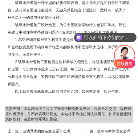
玻璃水滑道是一种小型的代步漂流设施，是近几年兴起的新景区工程项
目，从花岗岩滑道借鉴过来，又融入并且结合了漂流的一些特点，成为了一
种合二为一的参与性的景区设施。
玻璃水滑道施工设计造型，为每个景区增添独特的色彩和风格。那么，
在建设中要注意哪些建筑问题?小编这次就以下两个问题和大家说说。
可以介绍下你们的产品么
1.高空玻璃漂移滑道的构造主要是检测和监控支架的稳定性。肉眼观察
和全站仪测量用于确保每个锚固点的钢构件不变形和大位移，保护和支撑钢
管变形。应及时更换。
2.玻璃水滑道施工要检测悬崖和斜坡的稳定性。在悬崖墙顶部每隔五米
处设置一个沉降位移观测点进行监测。每天进行三次测试，并且及时汇总和
分析每个测量数据。警告值应立即暂停玻璃漂移滑道的构造，以尽快消除安
保隐患。
以上就是玻璃悬廊施工队对滑道的介绍，如果有需要，欢迎咨询。
免责声明：本站部分图片和文字来源于网络收集整理，仅供学习交流，版权归
原作者所有，并不代表我站观点。本站将不承担任何法律责任，如果有侵犯到
您的权利，请及时联系我们删除。
上一篇：
玻璃悬廊的建造意义是什么呢
下一篇：
玻璃吊桥到底安全吗