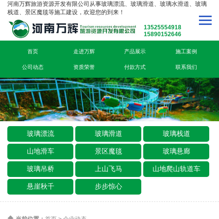
河南万辉旅游资源开发有限公司从事玻璃漂流、玻璃滑道、玻璃水滑道、玻璃
栈道、景区魔毯等施工建设，欢迎您的到来！
13525554918
15890152646
首页
走进万辉
产品展示
施工案例
公司动态
资质荣誉
付款方式
联系我们
玻璃漂流
玻璃滑道
玻璃栈道
山地滑车
景区魔毯
玻璃悬廊
玻璃吊桥
上山飞马
山地爬山轨道车
悬崖秋千
步步惊心
当前位置：
首页
>
企业动态