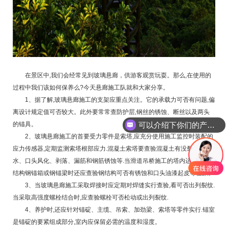
在景区中,我们会经常见到玻璃悬廊，供游客观赏玩耍。那么,在使用的
过程中我们该如何保养么?今天悬廊施工队就和大家分享。
1、据了解,玻璃悬廊施工的支架应重点关注。它的承载力可否有问题,偏
离设计规定值可否较大。此外要常常查防护层,钢丝的锈蚀、断丝以及两头
的锚具。
可以介绍下你们的产品么
2、玻璃悬廊施工的首要受力零件是索塔,应充分使用施工监控时装配的
应力传感器,定期监测索塔根部应力.混凝土索塔要查验混凝土有没裂纹、渗
水、口头风化、剥落、漏筋和钢筋锈蚀等.当滑道吊桥施工的塔内运用了钢
结构钢锚箱或钢锚梁时还应查验钢结构可否有锈蚀和口头油漆起皮等征象。
3、当玻璃悬廊施工采取焊接时应定期对焊缝实行查验,看可否出列裂纹.
当采取高强度螺栓结合时,应查验螺栓可否松动或出列裂纹.
4、养护时,还应针对锚碇、主缆、吊索、加劲梁、索塔等零件实行.锚室
是锚碇的要紧组成部分,室内应保留必需的温度和湿度。