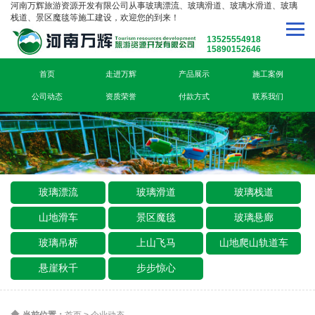
河南万辉旅游资源开发有限公司从事玻璃漂流、玻璃滑道、玻璃水滑道、玻璃
栈道、景区魔毯等施工建设，欢迎您的到来！
13525554918
15890152646
首页
走进万辉
产品展示
施工案例
公司动态
资质荣誉
付款方式
联系我们
玻璃漂流
玻璃滑道
玻璃栈道
山地滑车
景区魔毯
玻璃悬廊
玻璃吊桥
上山飞马
山地爬山轨道车
悬崖秋千
步步惊心
当前位置：
首页
>
企业动态