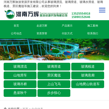
河南万辉旅游资源开发有限公司从事玻璃漂流、玻璃滑道、玻璃水滑道、玻璃
栈道、景区魔毯等施工建设，欢迎您的到来！
13525554918
15890152646
首页
走进万辉
产品展示
施工案例
公司动态
资质荣誉
付款方式
联系我们
玻璃漂流
玻璃滑道
玻璃栈道
山地滑车
景区魔毯
玻璃悬廊
玻璃吊桥
上山飞马
山地爬山轨道车
悬崖秋千
步步惊心
当前位置：
首页
>
企业动态