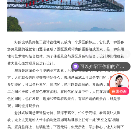
好的玻璃悬廊施工设计往往可以成为一个景区的标志，它们从一种游客
游览景区的视觉窗口逐渐变成了景区景观环境的重要组成因素，是一种实用
现在有优惠活动吗
性与艺术性相结合载体。为了使观景台与景区景色相结合，设计师们往往花
费大量心血对观景台进行设计。
可以介绍下你们的产品么
观景是旅游必不可少的基本因素，只要是在高处，只要是可以相望的地
方，人们就会去想能够看得到什么。玻璃悬廊施工可以是专门的，也可以是
多功能的，可以是朴素的、简洁的，也可以是高端的、复杂的，在自然与人
工之间相推敲，使景色丰富多彩。在时代的发展中中，人们在营建和发现景
色的同时，也在发现、选择和营造着观景台。有些所谓的观景台，既是景
观，同时也是观景台。
悬挑式玻璃悬廊造型奇特、漂浮于高空、伫立于云端、看着就让人腿
软，走上去更是给人带来的刺激震撼可与世界上任何一处“天空之路”相媲
美。置身悬廊上，玻璃剔透，下视无碍，似无所依，举步惊心，让人对脚下