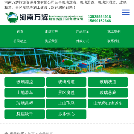
河南万辉旅游资源开发有限公司从事玻璃漂流、玻璃滑道、玻璃水滑道、玻璃
栈道、景区魔毯等施工建设，欢迎您的到来！
13525554918
15890152646
首页
走进万辉
产品展示
施工案例
公司动态
资质荣誉
付款方式
联系我们
玻璃漂流
玻璃滑道
玻璃栈道
山地滑车
景区魔毯
玻璃悬廊
玻璃吊桥
上山飞马
山地爬山轨道车
悬崖秋千
步步惊心
当前位置：
首页
>
企业动态