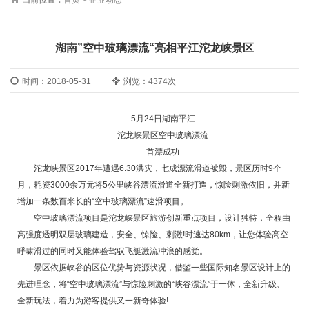
湖南”空中玻璃漂流“亮相平江沱龙峡景区
时间：2018-05-31
浏览：4374次
5月24日湖南平江
沱龙峡景区空中玻璃漂流
首漂成功
沱龙峡景区2017年遭遇6.30洪灾，七成漂流滑道被毁，景区历时9个
月，耗资3000余万元将5公里峡谷漂流滑道全新打造，惊险刺激依旧，并新
增加一条数百米长的“空中玻璃漂流”速滑项目。
空中玻璃漂流项目是沱龙峡景区旅游创新重点项目，设计独特，全程由
高强度透明双层玻璃建造，安全、惊险、刺激!时速达80km，让您体验高空
呼啸滑过的同时又能体验驾驭飞艇激流冲浪的感觉。
景区依据峡谷的区位优势与资源状况，借鉴一些国际知名景区设计上的
先进理念，将“空中玻璃漂流”与惊险刺激的“峡谷漂流”于一体，全新升级、
全新玩法，着力为游客提供又一新奇体验!