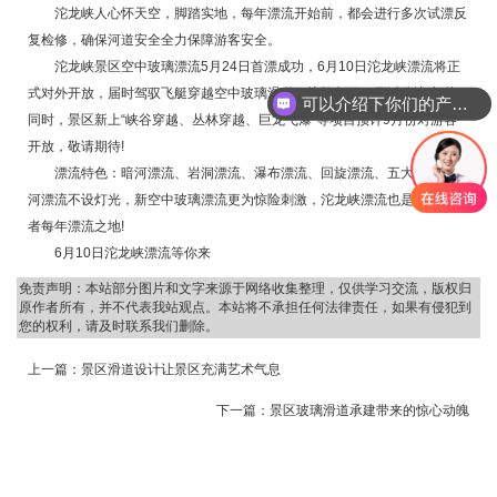
沱龙峡人心怀天空，脚踏实地，每年漂流开始前，都会进行多次试漂反
复检修，确保河道安全全力保障游客安全。
沱龙峡景区空中玻璃漂流5月24日首漂成功，6月10日沱龙峡漂流将正
式对外开放，届时驾驭飞艇穿越空中玻璃滑道，惊险刺激，无以伦比!与此
可以介绍下你们的产品么
同时，景区新上“峡谷穿越、丛林穿越、巨龙飞瀑”等项目预计9月份对游客
开放，敬请期待!
漂流特色：暗河漂流、岩洞漂流、瀑布漂流、回旋漂流、五大特色，暗
河漂流不设灯光，新空中玻璃漂流更为惊险刺激，沱龙峡漂流也是漂流爱好
者每年漂流之地!
6月10日沱龙峡漂流等你来
免责声明：本站部分图片和文字来源于网络收集整理，仅供学习交流，版权归
原作者所有，并不代表我站观点。本站将不承担任何法律责任，如果有侵犯到
您的权利，请及时联系我们删除。
上一篇：
景区滑道设计让景区充满艺术气息
下一篇：
景区玻璃滑道承建带来的惊心动魄