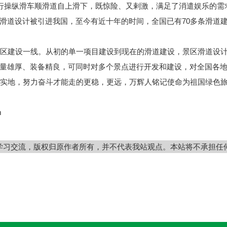
运动时，人自行操纵滑车顺滑道自上滑下，既惊险、又剌激，满足了消遣娱
滑道设计被引进我国，至今有近十年的时间，全国已有70多条滑道
区建设一线。从初的单一项目建设到现在的滑道建设，景区滑道设计
量雄厚、装备精良，可同时对多个景点进行开发和建设，对全国各
踏实地，努力奋斗才能走的更稳，更远，万辉人铭记使命为祖国绿色
m
学习交流，版权归原作者所有，并不代表我站观点。本站将不承担任