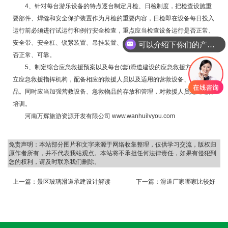
4、针对每台游乐设备的特点逐台制定月检、日检制度，把检查设施重
要部件、焊缝和安全保护装置作为月检的重要内容，日检即在设备每日投入
运行前必须进行试运行和例行安全检查，重点应当检查设备运行是否正常、
安全带、安全杠、锁紧装置、吊挂装置、保险装置等是否可靠，电气控制是
可以介绍下你们的产品么
否正常、可靠。
5、制定综合应急救援预案以及每台(套)滑道建设的应急救援方案，建
立应急救援指挥机构，配备相应的救援人员以及适用的营救设备、急救物
品。同时应当加强营救设备、急救物品的存放和管理，对救援人员定期进行
培训。
河南万辉旅游资源开发有限公司 www.wanhuilvyou.com
免责声明：本站部分图片和文字来源于网络收集整理，仅供学习交流，版权归
原作者所有，并不代表我站观点。本站将不承担任何法律责任，如果有侵犯到
您的权利，请及时联系我们删除。
上一篇：
景区玻璃滑道承建设计解读
下一篇：
滑道厂家哪家比较好