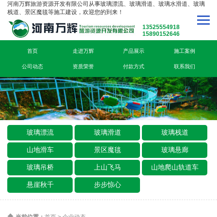
河南万辉旅游资源开发有限公司从事玻璃漂流、玻璃滑道、玻璃水滑道、玻璃
栈道、景区魔毯等施工建设，欢迎您的到来！
13525554918
15890152646
首页
走进万辉
产品展示
施工案例
公司动态
资质荣誉
付款方式
联系我们
玻璃漂流
玻璃滑道
玻璃栈道
山地滑车
景区魔毯
玻璃悬廊
玻璃吊桥
上山飞马
山地爬山轨道车
悬崖秋千
步步惊心
当前位置：
首页
>
企业动态