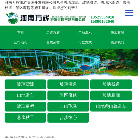
河南万辉旅游资源开发有限公司从事玻璃漂流、玻璃滑道、玻璃水滑道、玻璃
栈道、景区魔毯等施工建设，欢迎您的到来！
13525554918
15890152646
首页
走进万辉
产品展示
施工案例
公司动态
资质荣誉
付款方式
联系我们
玻璃漂流
玻璃滑道
玻璃栈道
山地滑车
景区魔毯
玻璃悬廊
玻璃吊桥
上山飞马
山地爬山轨道车
悬崖秋千
步步惊心
当前位置：
首页
>
企业动态