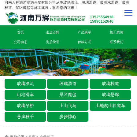
河南万辉旅游资源开发有限公司从事玻璃漂流、玻璃滑道、玻璃水滑道、玻璃
栈道、景区魔毯等施工建设，欢迎您的到来！
13525554918
15890152646
首页
走进万辉
产品展示
施工案例
公司动态
资质荣誉
付款方式
联系我们
玻璃漂流
玻璃滑道
玻璃栈道
山地滑车
景区魔毯
玻璃悬廊
玻璃吊桥
上山飞马
山地爬山轨道车
悬崖秋千
步步惊心
当前位置：
首页
>
企业动态