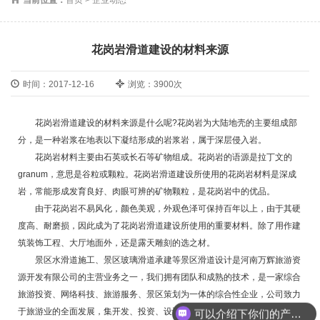
花岗岩滑道建设的材料来源
时间：2017-12-16
浏览：3900次
花岗岩滑道建设的材料来源是什么呢?花岗岩为大陆地壳的主要组成部
分，是一种岩浆在地表以下凝结形成的岩浆岩，属于深层侵入岩。
花岗岩材料主要由石英或长石等矿物组成。花岗岩的语源是拉丁文的
granum，意思是谷粒或颗粒。花岗岩滑道建设所使用的花岗岩材料是深成
岩，常能形成发育良好、肉眼可辨的矿物颗粒，是花岗岩中的优品。
由于花岗岩不易风化，颜色美观，外观色泽可保持百年以上，由于其硬
度高、耐磨损，因此成为了花岗岩滑道建设所使用的重要材料。除了用作建
筑装饰工程、大厅地面外，还是露天雕刻的选之材。
景区水滑道施工、景区玻璃滑道承建等景区滑道设计是河南万辉旅游资
源开发有限公司的主营业务之一，我们拥有团队和成熟的技术，是一家综合
旅游投资、网络科技、旅游服务、景区策划为一体的综合性企业，公司致力
于旅游业的全面发展，集开发、投资、设计、承建、策划、经营为一体的一
可以介绍下你们的产品么