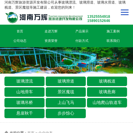
河南万辉旅游资源开发有限公司从事玻璃漂流、玻璃滑道、玻璃水滑道、玻璃
栈道、景区魔毯等施工建设，欢迎您的到来！
13525554918
15890152646
首页
走进万辉
产品展示
施工案例
公司动态
资质荣誉
付款方式
联系我们
玻璃漂流
玻璃滑道
玻璃栈道
山地滑车
景区魔毯
玻璃悬廊
玻璃吊桥
上山飞马
山地爬山轨道车
悬崖秋千
步步惊心
当前位置：
首页
>
企业动态