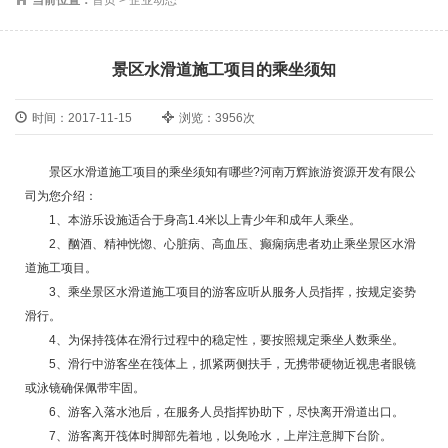
景区水滑道施工项目的乘坐须知
时间：2017-11-15
浏览：3956次
景区水滑道施工项目的乘坐须知有哪些?河南万辉旅游资源开发有限公
司为您介绍：
1、本游乐设施适合于身高1.4米以上青少年和成年人乘坐。
2、酗酒、精神恍惚、心脏病、高血压、癫痫病患者劝止乘坐景区水滑
道施工项目。
3、乘坐景区水滑道施工项目的游客应听从服务人员指挥，按规定姿势
滑行。
4、为保持筏体在滑行过程中的稳定性，要按照规定乘坐人数乘坐。
5、滑行中游客坐在筏体上，抓紧两侧扶手，无携带硬物近视患者眼镜
或泳镜确保佩带牢固。
6、游客入落水池后，在服务人员指挥协助下，尽快离开滑道出口。
7、游客离开筏体时脚部先着地，以免呛水，上岸注意脚下台阶。