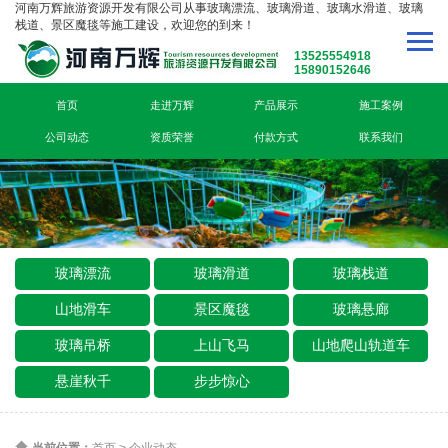
河南万辉旅游资源开发有限公司从事玻璃漂流、玻璃滑道、玻璃水滑道、玻璃
栈道、景区魔毯等施工建设，欢迎您的到来！
13525554918
15890152646
首页
走进万辉
产品展示
施工案例
公司动态
资质荣誉
付款方式
联系我们
玻璃漂流
玻璃滑道
玻璃栈道
山地滑车
景区魔毯
玻璃悬廊
玻璃吊桥
上山飞马
山地爬山轨道车
悬崖秋千
步步惊心
当前位置：
首页
>
企业动态