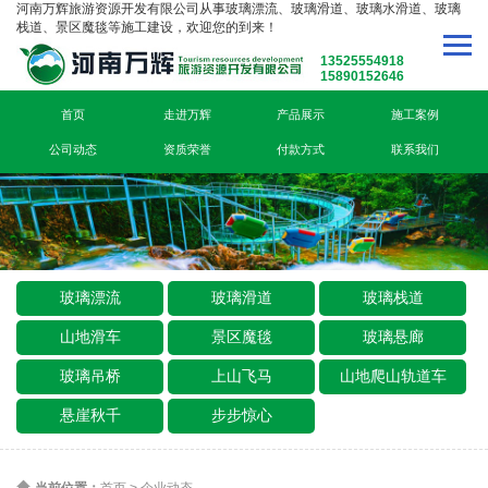
河南万辉旅游资源开发有限公司从事玻璃漂流、玻璃滑道、玻璃水滑道、玻璃
栈道、景区魔毯等施工建设，欢迎您的到来！
13525554918
15890152646
首页
走进万辉
产品展示
施工案例
公司动态
资质荣誉
付款方式
联系我们
玻璃漂流
玻璃滑道
玻璃栈道
山地滑车
景区魔毯
玻璃悬廊
玻璃吊桥
上山飞马
山地爬山轨道车
悬崖秋千
步步惊心
当前位置：
首页
>
企业动态