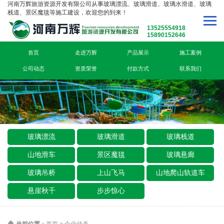
河南万辉旅游资源开发有限公司从事玻璃漂流、玻璃滑道、玻璃水滑道、玻璃
栈道、景区魔毯等施工建设，欢迎您的到来！
13525554918
15890152646
首页
走进万辉
产品展示
施工案例
公司动态
资质荣誉
付款方式
联系我们
玻璃漂流
玻璃滑道
玻璃栈道
山地滑车
景区魔毯
玻璃悬廊
玻璃吊桥
上山飞马
山地爬山轨道车
悬崖秋千
步步惊心
当前位置：
首页
>
企业动态