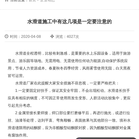
水滑道施工中有这几项是一定要注意的
时间：2020-04-08
浏览：4027次
水滑道全程透明，比较有刺激感，是重要的水上乐园设备，适用于旅游
景点、游乐园等场地。无需用电、无需使用任何动力能源;自动保护系统应
用，节省人力资源成本。春夏秋冬四季经营，风雨雾雪使用无阻，白天黑夜
皆可运营。
水滑道厂家在此提醒大家安全措施不容忽视，一定要严格把关：
1.一定要固定好扶手，保证其安全牢固，不会出现松动。水滑道长扶手
应具有相应的钢度，不可因正常使用而发生变形。人群活动比较集中，更应
引起充分考虑。
2.金属管接长要焊接，焊口部位要打磨修平后，再进行抛光，或进行拉
丝、油漆等处理，达到平直、弯角顺畅，表面效果与其他部分一致。填补水
滑道缝隙用的硅酮胶，应为非醋酸型硅酮胶封胶，因为醋酸型硅酮胶对金属
有腐蚀作用。