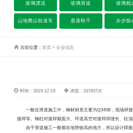
玻璃漂流
玻璃滑道
玻璃栈
山地爬山轨道车
悬崖秋千
步步惊
当前位置：
首页
>
企业动态
时间：2019-12-19
浏览：337837次
一般在滑道施工中，钢材材质主要为Q345B，现场焊接
接焊等。钢柱对接焊截面大、环道高空对接焊焊缝长、柱顶板
由于滑道施工一般都在地势较高的地方，所以设计焊接质量要