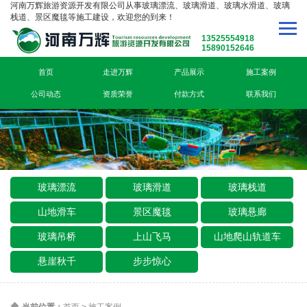
河南万辉旅游资源开发有限公司从事玻璃漂流、玻璃滑道、玻璃水滑道、玻璃
栈道、景区魔毯等施工建设，欢迎您的到来！
13525554918
15890152646
首页
走进万辉
产品展示
施工案例
公司动态
资质荣誉
付款方式
联系我们
玻璃漂流
玻璃滑道
玻璃栈道
山地滑车
景区魔毯
玻璃悬廊
玻璃吊桥
上山飞马
山地爬山轨道车
悬崖秋千
步步惊心
当前位置：
首页
>
施工案例