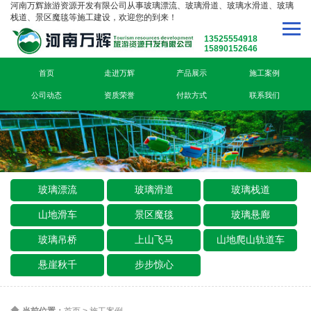
河南万辉旅游资源开发有限公司从事玻璃漂流、玻璃滑道、玻璃水滑道、玻璃
栈道、景区魔毯等施工建设，欢迎您的到来！
13525554918
15890152646
首页
走进万辉
产品展示
施工案例
公司动态
资质荣誉
付款方式
联系我们
玻璃漂流
玻璃滑道
玻璃栈道
山地滑车
景区魔毯
玻璃悬廊
玻璃吊桥
上山飞马
山地爬山轨道车
悬崖秋千
步步惊心
当前位置：
首页
>
施工案例