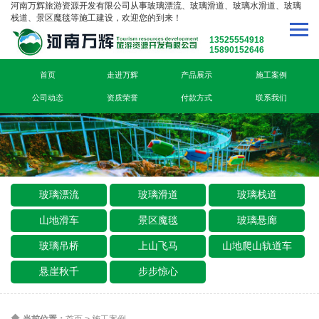
河南万辉旅游资源开发有限公司从事玻璃漂流、玻璃滑道、玻璃水滑道、玻璃
栈道、景区魔毯等施工建设，欢迎您的到来！
13525554918
15890152646
首页
走进万辉
产品展示
施工案例
公司动态
资质荣誉
付款方式
联系我们
玻璃漂流
玻璃滑道
玻璃栈道
山地滑车
景区魔毯
玻璃悬廊
玻璃吊桥
上山飞马
山地爬山轨道车
悬崖秋千
步步惊心
当前位置：
首页
>
施工案例